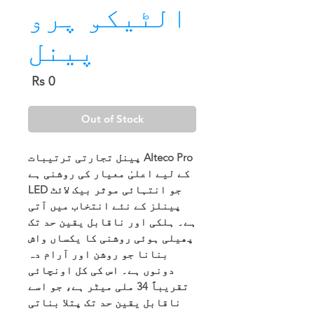
الٹیکو پرو
پینل
Price
Rs 0
Out of Stock
Alteco Pro پینل تجارتی ترتیبات
کے لیے اعلیٰ معیار کی روشنی ہے
جو انتہائی موثر بیک لائٹ LED
پینلز کے نئے انتخاب میں آتی
ہے۔ ہلکی اور ناقابل یقین حد تک
پھیلی ہوئی روشنی کا یکساں واش
بنانا جو روشن اور آرام دہ
دونوں ہے۔ اس کی کل اونچائی
تقریباً 34 ملی میٹر ہے، جو اسے
ناقابل یقین حد تک پتلا بناتی