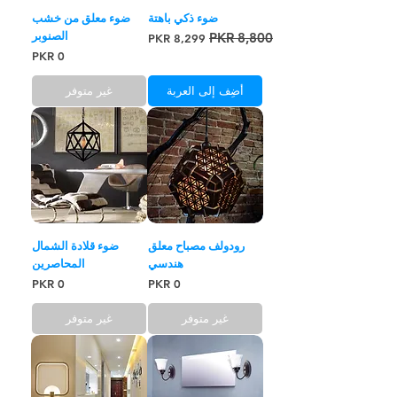
ضوء ذكي باهتة
ضوء معلق من خشب
الصنوبر
سعر عادي
سعر البيع
السعر
أضِف إلى العربة
غير متوفر
رودولف مصباح معلق
ضوء قلادة الشمال
هندسي
المحاصرين
السعر
السعر
غير متوفر
غير متوفر