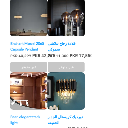
قلادة زجاج تتلاشى
Enchant Model 2065
سموكي
Capsule Pendant
سعر عادي
سعر البيع
سعر عادي
سعر البيع
غير متوفر
غير متوفر
نورديك كريستال الجدار
Pearl elegant track
الخفيفة
light