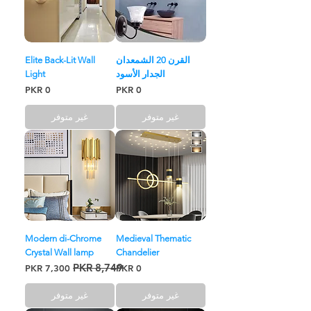
القرن 20 الشمعدان
Elite Back-Lit Wall
الجدار الأسود
Light
السعر
السعر
غير متوفر
غير متوفر
Modern di-Chrome
Medieval Thematic
Crystal Wall lamp
Chandelier
السعر
سعر عادي
سعر البيع
غير متوفر
غير متوفر