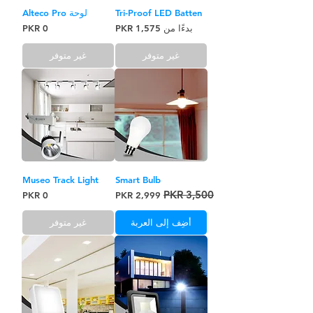
Tri-Proof LED Batten
لوحة Alteco Pro
سعر البيع
السعر
بدءًا من
غير متوفر
غير متوفر
Museo Track Light
Smart Bulb
سعر عادي
سعر البيع
السعر
أضِف إلى العربة
غير متوفر