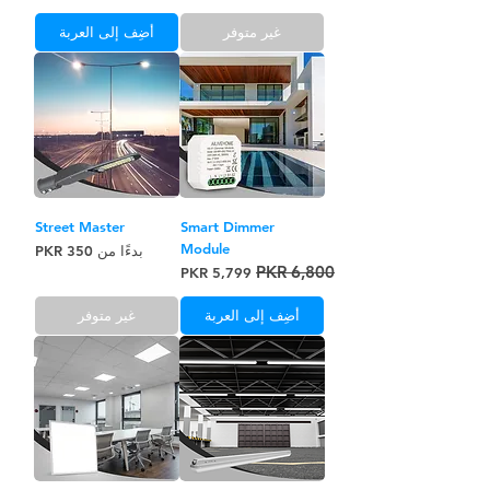
غير متوفر
أضِف إلى العربة
Street Master
Smart Dimmer
Module
سعر البيع
بدءًا من
سعر عادي
سعر البيع
أضِف إلى العربة
غير متوفر