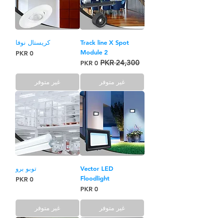
Track line X Spot
كريستال نوفا
Module 2
السعر
سعر عادي
سعر البيع
غير متوفر
غير متوفر
Vector LED
توبو برو
Floodlight
السعر
السعر
غير متوفر
غير متوفر