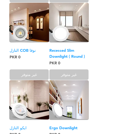
Recessed Slim
نوفا COB النازل
Downlight ( Round )
السعر
السعر
غير متوفر
غير متوفر
Ergo Downlight
ايكو النازل