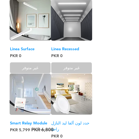
Linea Surface
Linea Recessed
السعر
السعر
غير متوفر
غير متوفر
حدد لون ألفا ليد النازل
Smart Relay Module
راحة
سعر عادي
سعر البيع
السعر