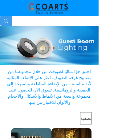
اخلق جوًا مثاليًا لضيوفك من خلال مجموعتنا من
مصابيح غرفة الضيوف. اعثر على الإضاءة المثالية
لأية مناسبة ، من الإضاءة الساطعة والمبهجة إلى
الخفيفة والرومانسية. تسوق الآن للحصول على
مجموعة واسعة من الأنماط والأشكال والأحجام
والألوان للاختيار من بينها
تصفية