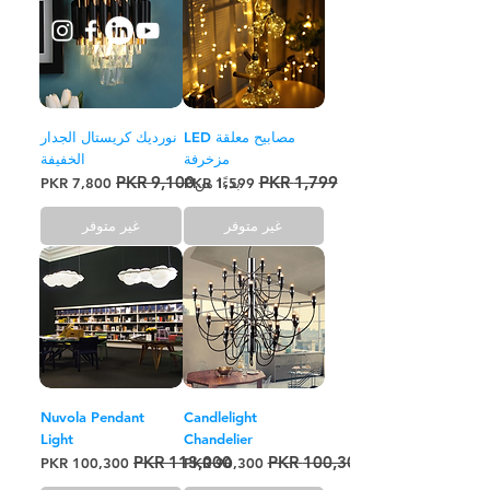
مصابيح معلقة LED
نورديك كريستال الجدار
مزخرفة
الخفيفة
سعر عادي
سعر البيع
سعر البيع
سعر عادي
بدءًا من
غير متوفر
غير متوفر
Nuvola Pendant
Candlelight
Light
Chandelier
سعر عادي
سعر البيع
سعر عادي
سعر البيع