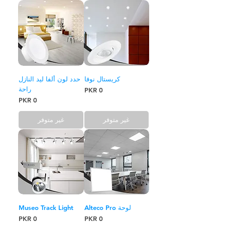
كريستال نوفا
حدد لون ألفا ليد النازل
راحة
السعر
السعر
غير متوفر
غير متوفر
لوحة Alteco Pro
Museo Track Light
السعر
السعر