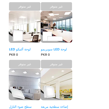
غير متوفر
غير متوفر
لوحة LED سوبريمو
لوحة ألتيكو LED
السعر
السعر
غير متوفر
غير متوفر
إضاءة سطحية مربعة
سطح ضوء النازل