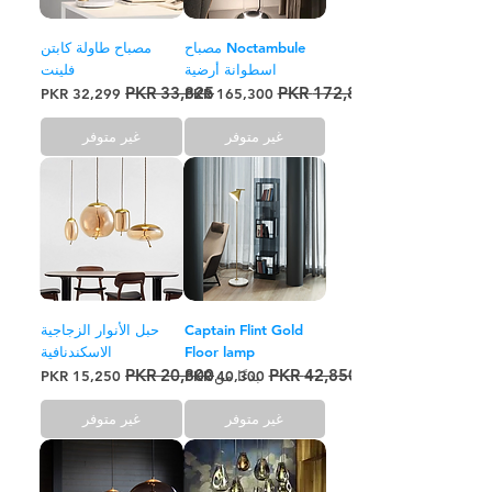
Noctambule مصباح
مصباح طاولة كابتن
اسطوانة أرضية
فلينت
سعر عادي
سعر البيع
سعر عادي
سعر البيع
غير متوفر
غير متوفر
Captain Flint Gold
حبل الأنوار الزجاجية
Floor lamp
الاسكندنافية
سعر عادي
سعر البيع
سعر البيع
سعر عادي
بدءًا من
غير متوفر
غير متوفر