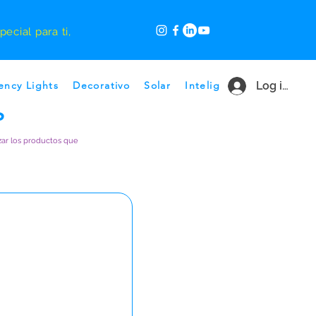
ecial para ti,
IALES,
ncy Lights
Decorativo
Solar
Inteligente
Log in
Ofertas p
S
zar los productos que