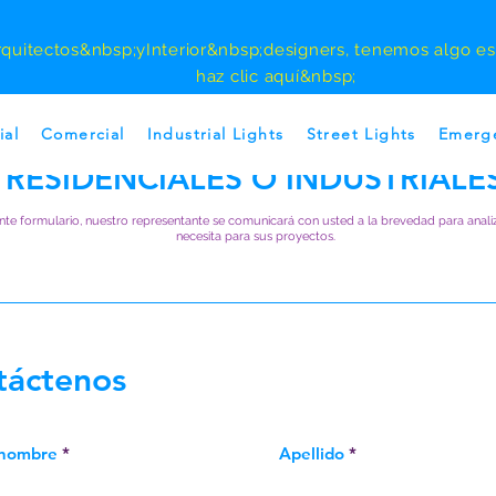
rquitectos
&nbsp;y
Interior
&nbsp;designers, tenemos algo esp
haz clic aquí&nbsp;
LTAS PARA PROYECTOS COMERC
ial
Comercial
Industrial Lights
Street Lights
Emerge
RESIDENCIALES O INDUSTRIALE
nte formulario, nuestro representante se comunicará con usted a la brevedad para anali
necesita para sus proyectos.
táctenos
 nombre
Apellido