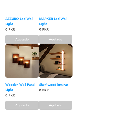
AZZURO Led Wall
MARKER Led Wall
Light
Light
Precio
Precio
0 PKR
0 PKR
Agotado
Agotado
Wooden Wall Panel
Shelf wood luminar
Light
Precio
0 PKR
Precio
0 PKR
Agotado
Agotado