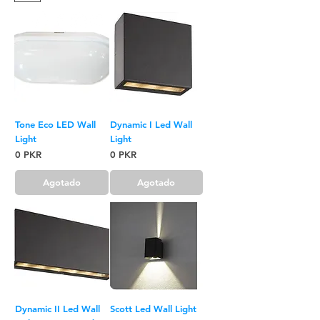
Tone Eco LED Wall
Dynamic I Led Wall
Light
Light
Precio
Precio
0 PKR
0 PKR
Agotado
Agotado
Dynamic II Led Wall
Scott Led Wall Light