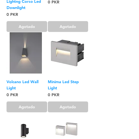
Lightng Corso Led
Precio
0 PKR
Downlight
Precio
0 PKR
Agotado
Agotado
Volcano Led Wall
Minima Led Step
Light
Light
Precio
Precio
0 PKR
0 PKR
Agotado
Agotado