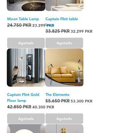
Moon Table Lamp
Captain Flint table
24.750 PKR
lamp
Precio
Precio de oferta
23.299 PKR
33.825 PKR
Precio
Precio de oferta
32.299 PKR
Agotado
Agotado
Captain Flint Gold
The Elemento
Floor lamp
55.650 PKR
Precio
Precio de oferta
53.300 PKR
42.850 PKR
Precio
Precio de oferta
40.300 PKR
Agotado
Agotado