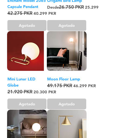
Enchant Model 2065
Origami Bird Lamp
Capsule Pendant
26.750 PKR
Precio
Precio de oferta
Desde
25.299 PKR
42.275 PKR
Precio
Precio de oferta
40.299 PKR
Agotado
Agotado
Mini Lunar LED
Moon Floor Lamp
Globe
49.175 PKR
Precio
Precio de oferta
46.299 PKR
21.920 PKR
Precio
Precio de oferta
20.300 PKR
Agotado
Agotado