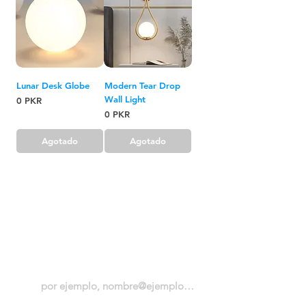
Lunar Desk Globe
Modern Tear Drop
Wall Light
Precio
0 PKR
Precio
0 PKR
Agotado
Agotado
Salas de exhibición
Suscríbete ahora para
increíbles ofertas y descuentos